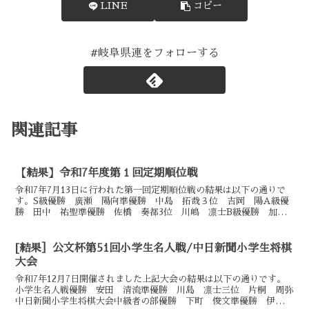
LINE
コピー
#岐阜県連をフォローする
関連記事
【結果】令和7年度第１回定期順位戦
令和7年7月13日に行われた第一回定期順位戦の結果は以下の通りで
す。S級優勝 廣瀬 陽向準優勝 中島 拓哉３位 吉岡 陽A級優
勝 田中 祐聖準優勝 佐橋 奏都3位 川嶋 凛士B級優勝 加
藤 壮真準優勝 直井 碧槻3位 中山 遥太C級優勝 小...
[結果］公文杯第51回小学生名人戦/中日新聞小学生将棋
大会
令和7年12月7日開催されました上記大会の結果は以下の通りです。
小学生名人戦優勝 安田 清流準優勝 川島 凛士三位 片桐 周弥
中日新聞小学生将棋大会中級者の部優勝 下町 俊文準優勝 伊藤