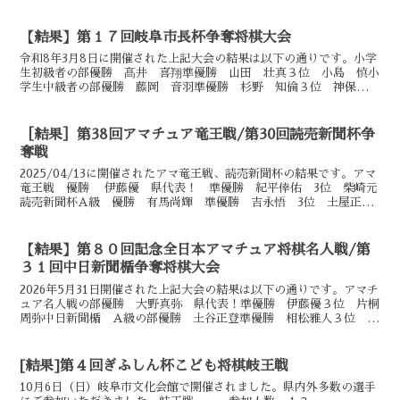
慶（参加者は二名でした）中日新聞小学生将棋大会初級者...
【結果】第１７回岐阜市長杯争奪将棋大会
令和8年3月8日に開催された上記大会の結果は以下の通りです。小学
生初級者の部優勝 髙井 喜翔準優勝 山田 壮真３位 小島 慎小
学生中級者の部優勝 藤岡 音羽準優勝 杉野 知倫３位 神保 吉
希B級優勝 大野 友己準優勝 山下 珠生３位 永井 ...
［結果］第38回アマチュア竜王戦/第30回読売新聞杯争
奪戦
2025/04/13に開催されたアマ竜王戦、読売新聞杯の結果です。アマ
竜王戦 優勝 伊藤優 県代表！ 準優勝 紀平倖佑 3位 柴崎元
読売新聞杯A級 優勝 有馬尚輝 準優勝 吉永悟 3位 土屋正登
読売新聞杯B級優勝 大野泰亮 準優勝 岡研人...
【結果】第８０回記念全日本アマチュア将棋名人戦/第
３１回中日新聞楯争奪将棋大会
2026年5月31日開催された上記大会の結果は以下の通りです。アマチ
ュア名人戦の部優勝 大野真弥 県代表！準優勝 伊藤優３位 片桐
周弥中日新聞楯 A級の部優勝 土谷正登準優勝 相松雅人３位 杉
立暖真B級の部優勝 藤岡音羽準優勝 水江大河３位...
[結果]第４回ぎふしん杯こども将棋岐王戦
10月6日（日）岐阜市文化会館で開催されました。県内外多数の選手