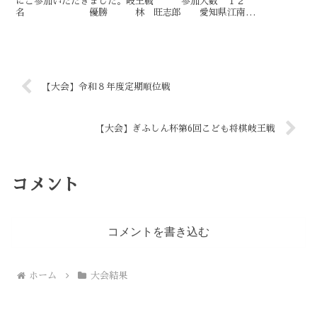
にご参加いただきました。岐王戦 参加人数 １２
名 優勝 林 旺志郎 愛知県江南
市 準優勝 安田 清流 岐阜県養老郡養老
町 三位...
【大会】令和８年度定期順位戦
【大会】ぎふしん杯第6回こども将棋岐王戦
コメント
コメントを書き込む
ホーム
大会結果