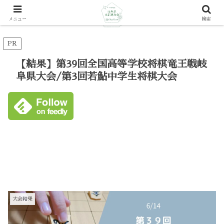
メニュー
検索
PR
【結果】第39回全国高等学校将棋竜王戦岐
阜県大会/第3回若鮎中学生将棋大会
大会結果