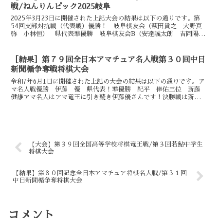
戦/ねんりんピック2025岐阜
2025年3月23日に開催された上記大会の結果は以下の通りです。第
54回支部対抗戦（代表戦）優勝！ 岐阜棋友会（萩田貴之 大野真
弥 小林恒） 県代表準優勝 岐阜棋友会B（安達誠太朗 吉岡陽
佐藤翼）3位 中濃支部（梅村拓也 堀田暁之 新海利...
［結果］第７９回全日本アマチュア名人戦第３０回中日
新聞楯争奪戦将棋大会
令和7年6月1日に開催された上記の大会の結果は以下の通りです。ア
マ名人戦優勝 伊藤 優 県代表！準優勝 紀平 倖佑三位 斎藤
健雄アマ名人はアマ竜王に引き続き伊藤優さんです！決勝戦は斎藤さ
ん対伊藤さん。先手となった斎藤さんの振り飛車に対して...
【大会】第３９回全国高等学校将棋竜王戦/第３回若鮎中学生
将棋大会
【結果】第８０回記念全日本アマチュア将棋名人戦/第３１回
中日新聞楯争奪将棋大会
コメント