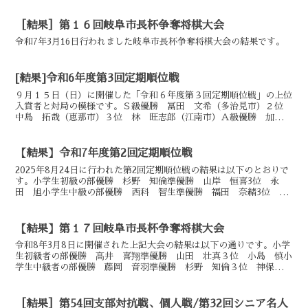
［結果］第１６回岐阜市長杯争奪将棋大会
令和7年3月16日行われました岐阜市長杯争奪将棋大会の結果です。
[結果]令和6年度第3回定期順位戦
９月１５日（日）に開催した「令和６年度第３回定期順位戦」の上位
入賞者と対局の模様です。Ｓ級優勝 冨田 文希（多治見市）２位
中島 拓哉（恵那市）３位 林 旺志郎（江南市）Ａ級優勝 加藤
大智（多治見市）２位 髙木龍之介（大垣市）３位 波戸崎...
【結果】令和7年度第2回定期順位戦
2025年8月24日に行われた第2回定期順位戦の結果は以下のとおりで
す。小学生初級の部優勝 杉野 知倫準優勝 山岸 恒喜3位 永
田 旭小学生中級の部優勝 西科 智生準優勝 福田 奈緒3位 不
破 陽向C級優勝 山中 一華準優勝 粟野 利音3位...
【結果】第１７回岐阜市長杯争奪将棋大会
令和8年3月8日に開催された上記大会の結果は以下の通りです。小学
生初級者の部優勝 髙井 喜翔準優勝 山田 壮真３位 小島 慎小
学生中級者の部優勝 藤岡 音羽準優勝 杉野 知倫３位 神保 吉
希B級優勝 大野 友己準優勝 山下 珠生３位 永井 ...
［結果］第54回支部対抗戦、個人戦/第32回シニア名人